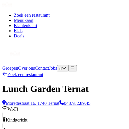
Zoek een restaurant
Menukaart
Klantenkaart
Kids
Deals
Groepen
Over ons
Contact
Jobs
nl
Zoek een restaurant
Lunch Garden Ternat
Morettestraat 16, 1740 Ternat
0487/82.89.45
Wi-Fi
|
Kindgericht
|