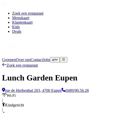
Zoek een restaurant
Menukaart
Klantenkaart
Kids
Deals
Groepen
Over ons
Contact
Jobs
nl
Zoek een restaurant
Lunch Garden Eupen
rue de Herbesthal 203, 4700 Eupen
0489/90.56.28
Wi-Fi
|
Kindgericht
|