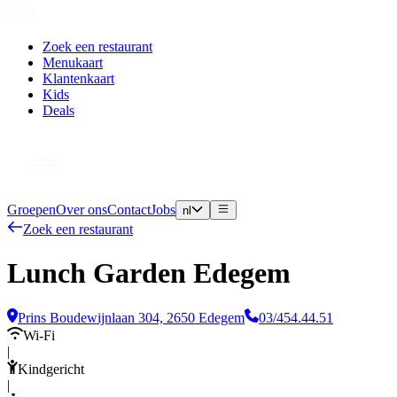
Zoek een restaurant
Menukaart
Klantenkaart
Kids
Deals
Groepen
Over ons
Contact
Jobs
nl
Zoek een restaurant
Lunch Garden Edegem
Prins Boudewijnlaan 304, 2650 Edegem
03/454.44.51
Wi-Fi
|
Kindgericht
|