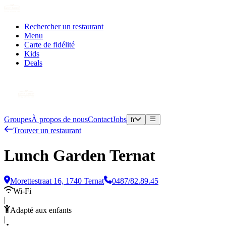
Rechercher un restaurant
Menu
Carte de fidélité
Kids
Deals
Groupes
À propos de nous
Contact
Jobs
fr
Trouver un restaurant
Lunch Garden Ternat
Morettestraat 16, 1740 Ternat
0487/82.89.45
Wi-Fi
|
Adapté aux enfants
|