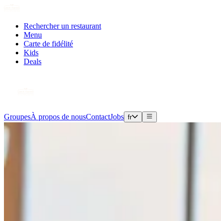
Rechercher un restaurant
Menu
Carte de fidélité
Kids
Deals
Groupes
À propos de nous
Contact
Jobs
fr