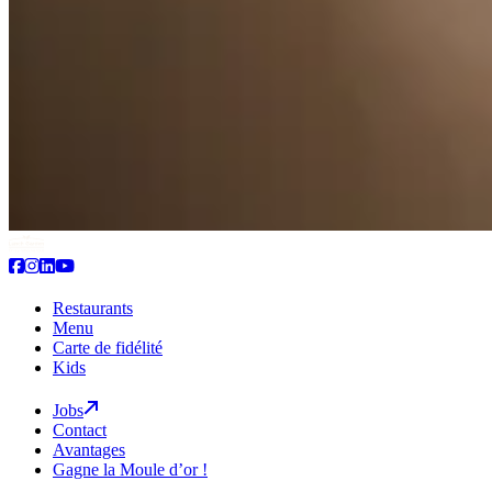
Restaurants
Menu
Carte de fidélité
Kids
Jobs
Contact
Avantages
Gagne la Moule d’or !