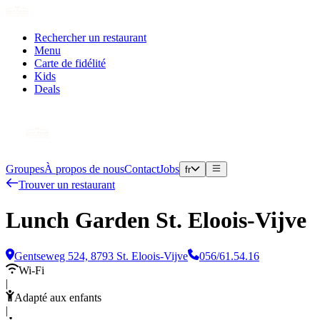
Rechercher un restaurant
Menu
Carte de fidélité
Kids
Deals
Groupes
À propos de nous
Contact
Jobs
fr
Trouver un restaurant
Lunch Garden St. Eloois-Vijve
Gentseweg 524, 8793 St. Eloois-Vijve
056/61.54.16
Wi-Fi
|
Adapté aux enfants
|