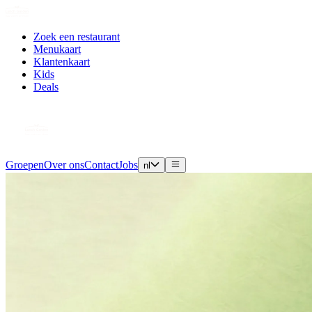
Zoek een restaurant
Menukaart
Klantenkaart
Kids
Deals
Groepen
Over ons
Contact
Jobs
nl