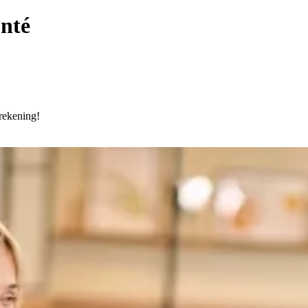
onté
rekening!