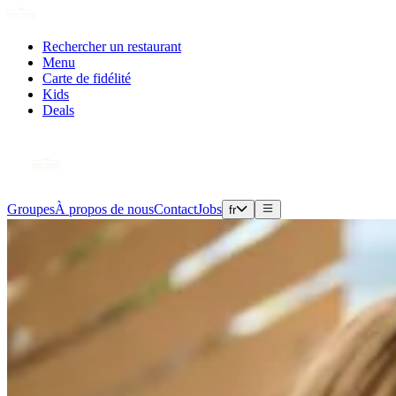
Rechercher un restaurant
Menu
Carte de fidélité
Kids
Deals
Groupes
À propos de nous
Contact
Jobs
fr