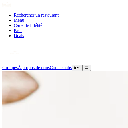
Rechercher un restaurant
Menu
Carte de fidélité
Kids
Deals
Groupes
À propos de nous
Contact
Jobs
fr